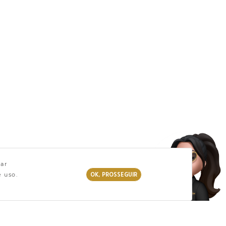
zar
OK, PROSSEGUIR
e uso.