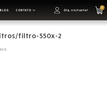
0
BLOG
CONTATO
Olá, visitante!
tros/filtro-550x-2
.
sco.