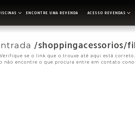
ISCINAS
ENCONTRE UMA REVENDA
ACESSO REVENDAS
ontrada
/shoppingacessorios/fil
Verifique se o link que o trouxe até aqui está correto
o não encontre o que procura entre em contato cono