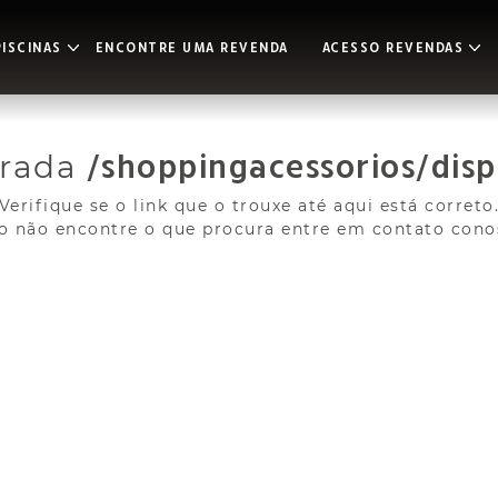
ISCINAS
ENCONTRE UMA REVENDA
ACESSO REVENDAS
trada
/shoppingacessorios/dispo
Verifique se o link que o trouxe até aqui está correto
o não encontre o que procura entre em contato cono