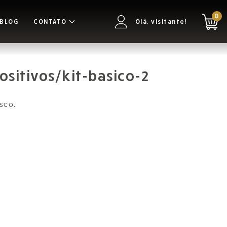
0
BLOG
CONTATO
Olá, visitante!
sitivos/kit-basico-2
.
sco.