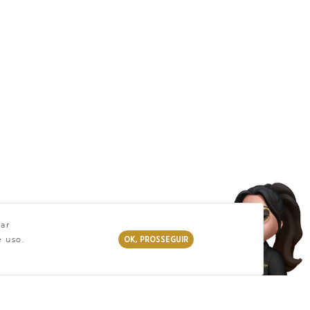
zar
OK, PROSSEGUIR
e uso.