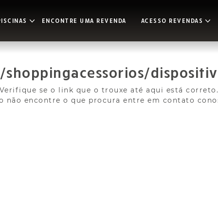
ISCINAS
ENCONTRE UMA REVENDA
ACESSO REVENDAS
/shoppingacessorios/dispositiv
Verifique se o link que o trouxe até aqui está correto
o não encontre o que procura entre em contato cono