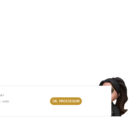
zar
OK, PROSSEGUIR
e uso.