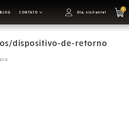
0
BLOG
CONTATO
Olá, visitante!
os/dispositivo-de-retorno
.
sco.