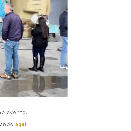
no evento.
aqui
cando
!