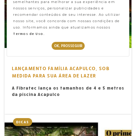
semelhantes para melhorar a sua experiência em
nossos serviços, personalizar publicidades e
recomendar conteúdos de seu interesse. Ao utilizar
nosso site, você concorda com nossas condições de
uso. Informamos ainda que atualizamos nossos
Termos de Uso.
OK, PROSSEGUIR
LANÇAMENTO FAMÍLIA ACAPULCO, SOB
MEDIDA PARA SUA ÁREA DE LAZER
A Fibratec lança os tamanhos de 4 e 5 metros
da piscina Acapulco
DICAS